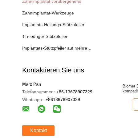
Zahnimplantat vorübergehend
Zahnimplantat-Werkzeuge
Implantats-Heilungs-Stützpfeiler
Ti-niedriger Stützpfeiler
Implantats-Stützpfeiler auf mehreren Einheiten
Kontaktieren Sie uns
Marz Pan
Biomet 3
kompati
Telefonnummer :
+86-13678907329
mm (En
Whatsapp :
+8613678907329
Kontakt