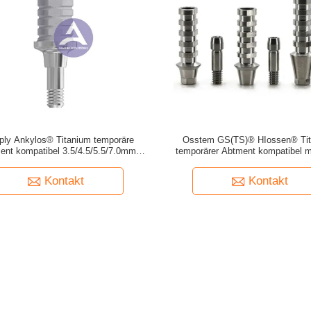
ply Ankylos® Titanium temporäre
Osstem GS(TS)® HIossen® Ti
ent kompatibel 3.5/4.5/5.5/7.0mm
temporärer Abtment kompatibel mi
agierbar und nicht-Engagierbar)
Regular (Engagierbar und nicht-Eng
Kontakt
Kontakt