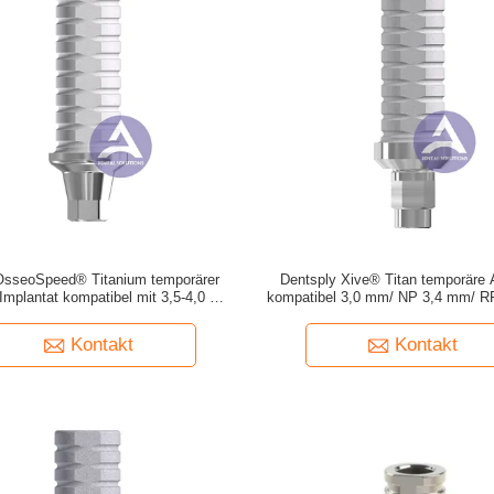
OsseoSpeed® Titanium temporärer
Dentsply Xive® Titan temporäre
Implantat kompatibel mit 3,5-4,0 mm
kompatibel 3,0 mm/ NP 3,4 mm/ R
((Aqua) / 4,5-5,0 mm ((Lilac)
WP 4,5 mm/ 5,5 mm (Engagierbar u
Engagierbar)
Kontakt
Kontakt