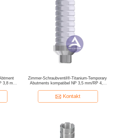
 Abtment
Zimmer-Schraubventil®-Titanium-Temporary
P 3,8 mm/
Abutments kompatibel NP 3,5 mm/RP 4,5
nd nicht-
mm/WP 5,7 mm (Engagierbar und nicht-
Engagierbar)
Kontakt