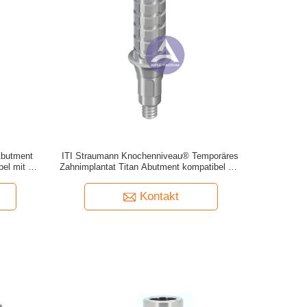
Abutment
ITI Straumann Knochenniveau® Temporäres
bel mit NP
Zahnimplantat Titan Abutment kompatibel mit
NC 3.1mm/RC 4.1mm (Hex & Non-Hex)
Kontakt