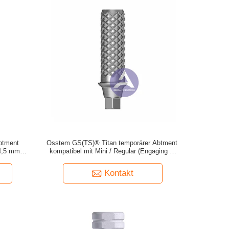
btment
Osstem GS(TS)® Titan temporärer Abtment
4,5 mm
kompatibel mit Mini / Regular (Engaging &
)
Non-Engaging)
Kontakt