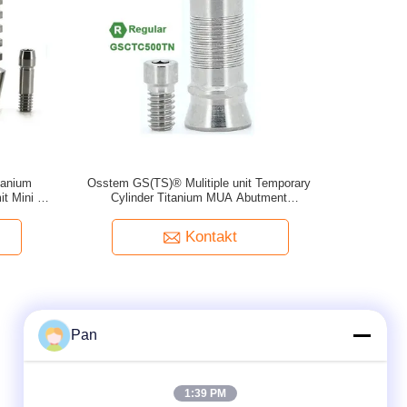
tanium
Osstem GS(TS)® Mulitiple unit Temporary
t Mini /
Cylinder Titanium MUA Abutment
agierbar)
GSCTC400TN GSCTC480TN GSCTC500TN
Kontakt
Pan
1:39 PM