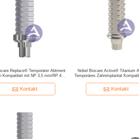
ocare Replace® Temporärer Abtment
Nobel Biocare Active® Titanium 
an Kompatibel mit NP 3,5 mm/RP 4,3
Temporäres Zahnimplantat Kompati
mm/WP 5,0 mm
3,5 mm/ RP 4,3/5,0 mm
Kontakt
Kontakt