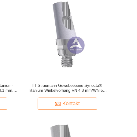
tanium-
ITI Straumann Gewebeebene Synocta®
4,1 mm,
Titanium Winkelvorhang RN 4,8 mm/WN 6,5
m
mm -- 15°/25° Grad
Kontakt