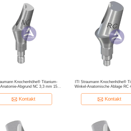
traumann Knochenhöhe® Titanium-
ITI Straumann Knochenhöhe® Ti
-Anatomie-Abgrund NC 3,3 mm 15°
Winkel-Anatomische Ablage RC 
Grad, GH 2 mm/3,5 mm
15°Grad, GH 2 mm/3,5 m
Kontakt
Kontakt