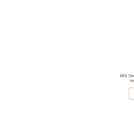
MIS Sev
m