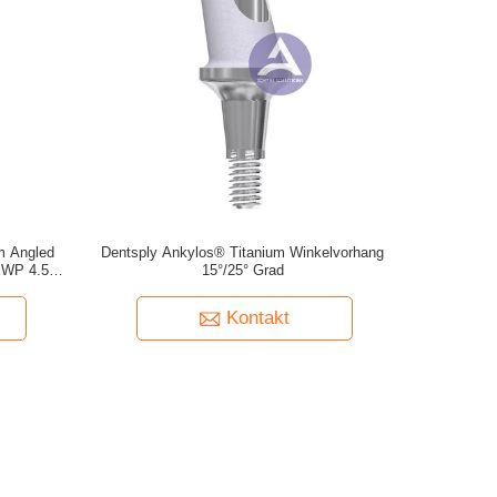
m Angled
Dentsply Ankylos® Titanium Winkelvorhang
 WP 4.5-
15°/25° Grad
ad
Kontakt