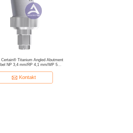
i Certain® Titanium Angled Abutment
ibel NP 3,4 mm/RP 4,1 mm/WP 5,0
mm -- 15°/25° Grad
Kontakt