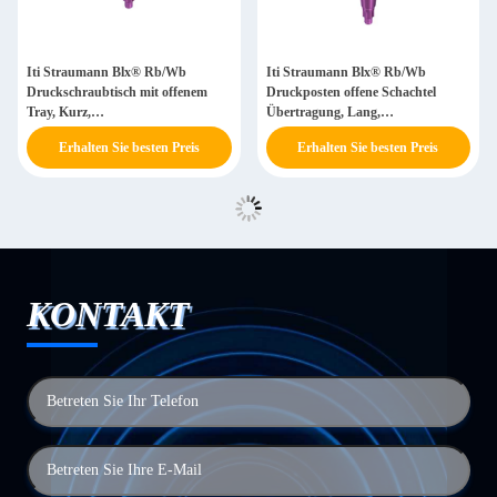
Iti Straumann Blx® Rb/Wb
Iti Straumann Blx® Rb/Wb
Druckschraubtisch mit offenem
Druckposten offene Schachtel
Tray, Kurz,
Übertragung, Lang,
Leitschraubschraubschraubschraubschraubschraubschraubschraubschraubsch
Führerschraube, L 24mm, Titan
Erhalten Sie besten Preis
Erhalten Sie besten Preis
GR5 ELI
KONTAKT