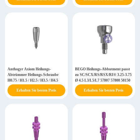
Anthogyr Axiom Heilungs-
BEGO Heilungs-Abbutment passt
Abtrümmer Heilungs-Schraube
zu SC/SCX/RS/RSX/RI® 3.25-3.75
H0.75 / H1.5 / H2.5 / H3.5 / H4.5
Ø 4.5 L3/L5/L7 57807 57808 58150
Erhalten Sie besten Preis
Erhalten Sie besten Preis