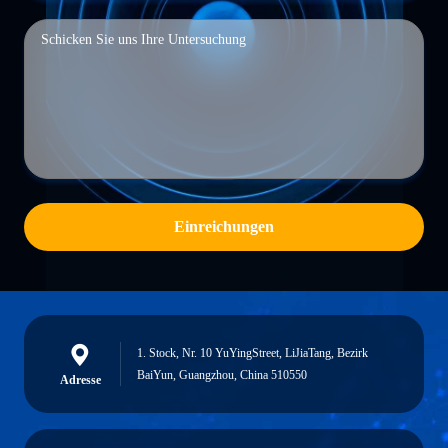
Einreichungen
1. Stock, Nr. 10 YuYingStreet, LiJiaTang, Bezirk
BaiYun, Guangzhou, China 510550
Adresse