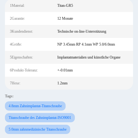
1Material:
Titan-GR5
2Garantie:
12 Monate
3Kundendienst:
Technische on-line-Unterstützung
4Größe:
NP 3.45mm RP 4.1mm WP 5.0/6.0mm
5Eigenschaften:
Implantatmaterialien und künstliche Organe
6Produkt-Toleranz:
+-0.01mm
7Hexe:
1.2mm
Tags:
4.8mm Zahnimplantat-Titanschraube
Titanschraube des Zahnimplantat-ISO9001
5.0mm zahnmedizinische Titanschraube