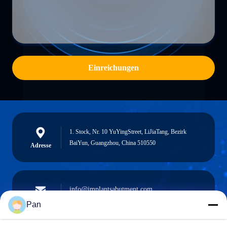
Einreichungen
1. Stock, Nr. 10 YuYingStreet, LiJiaTang, Bezirk
BaiYun, Guangzhou, China 510550
Adresse
info@implantsabutment.com
angels.dentalcenter@gmail.com
Email
Pan