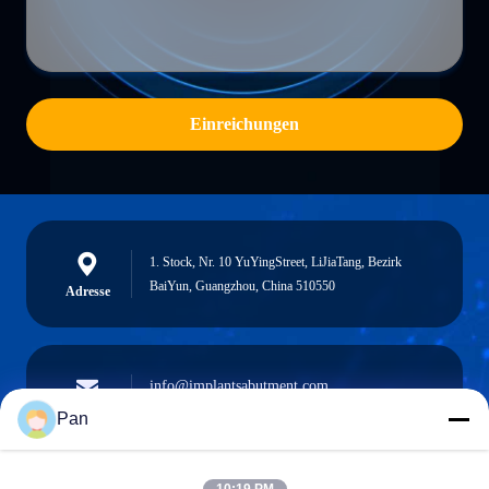
Einreichungen
1. Stock, Nr. 10 YuYingStreet, LiJiaTang, Bezirk
BaiYun, Guangzhou, China 510550
Adresse
info@implantsabutment.com
angels.dentalcenter@gmail.com
Email
Pan