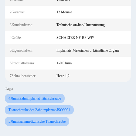
2Garantie:
12 Monate
3Kundendienst:
Technische on-line-Unterstützung
4Größe:
SCHALTER NP-RP WP/
5Eigenschaften:
Implantats-Materialien u. künstliche Organe
6Produkttoleranz:
+-0.01mm
7Schraubenzieher:
Hexe 1,2
Tags:
4.8mm Zahnimplantat-Titanschraube
Titanschraube des Zahnimplantat-ISO9001
5.0mm zahnmedizinische Titanschraube