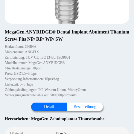
MegaGen ANYRIDGE® Dental Implant Abutment Titanium
Screw Fits NP/ RP/ WP/ SW
Herkunftsort: CHINA
Markenname: ANGELS
Zertifizierung: TUV CE, ISO13485, ISO9001
Modellnummer: MegaGen ANYRIDGE®
Min Bestellmenge: 10pcs
Preis: USD1.5~3.5/pc
Verpackung Informationen: 10pcs/bag
Lieferzeit: 3~5 Tage
Zahlungsbedingungen: T/T, Western Union, MoneyGram
Versorgungsmaterial-Fähigkeit: 500,000pcs/month
Detail
Beschreibung
Hervorheben:
MegaGen Zahnimplantat Titanschraube
1Material:
Titan Gr5