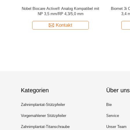
b Analog
Osstem GS/TS Mini & Regular Lab Analog
Neodent®
Hiossen Mini & Regular Analogue
Kontakt
Kategorien
Über uns
Zahnimplantat-Stützpfeiler
Bie
Vorgemahlener Stützpfeiler
Service
Zahnimplantat-Titanschraube
Unser Team