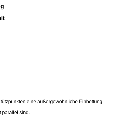
og
it
 Stützpunkten eine außergewöhnliche Einbettung
parallel sind.