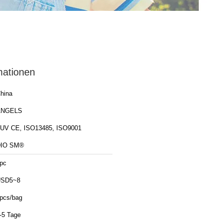
mationen
hina
ANGELS
UV CE, ISO13485, ISO9001
DIO SM®
pc
USD5~8
pcs/bag
-5 Tage